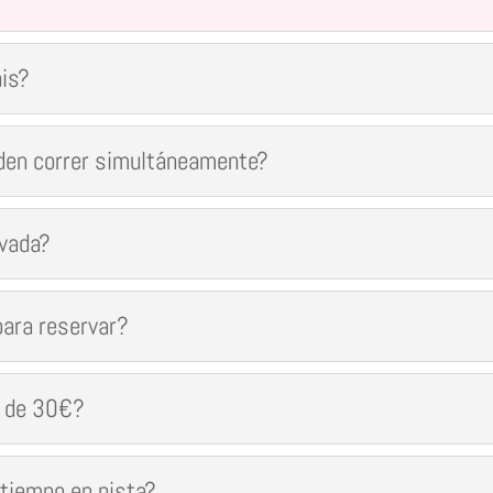
áis?
den correr simultáneamente?
ivada?
para reservar?
ca de 30€?
 tiempo en pista?