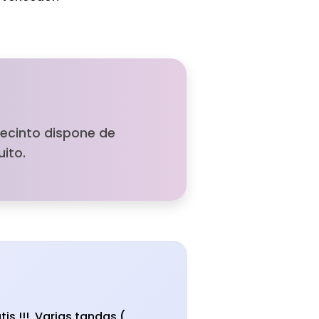
 recinto dispone de
ito.
tis !!!. Varias tandas (