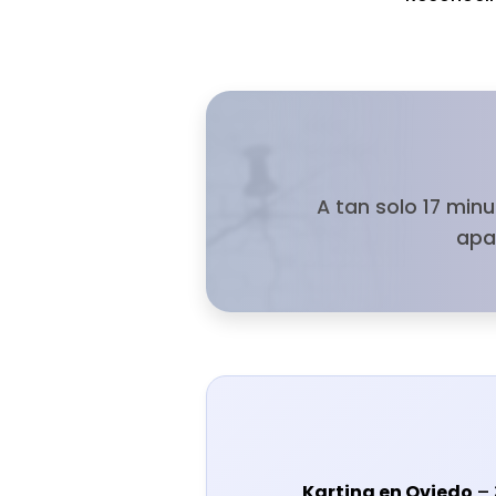
A tan solo 17 minu
apa
Karting en Oviedo
– 