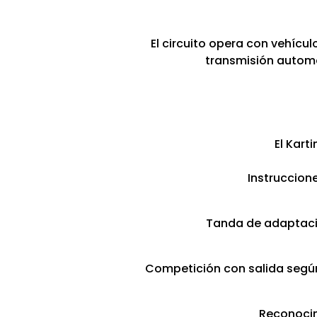
El circuito opera con vehícu
transmisión automá
El Kart
Instruccion
Tanda de adaptación
Competición con salida según 
Reconocim