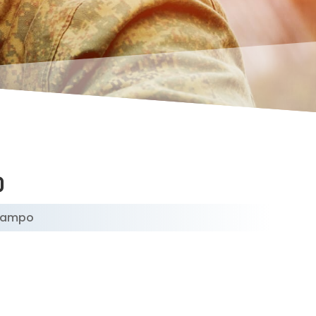
o
 Campo