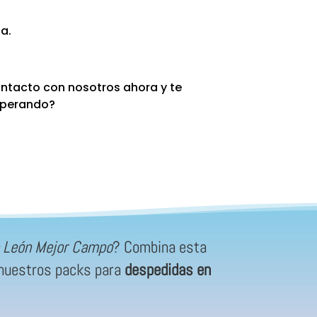
a.
ontacto con nosotros ahora y te
esperando?
n León Mejor Campo
? Combina esta
e nuestros packs para
despedidas en