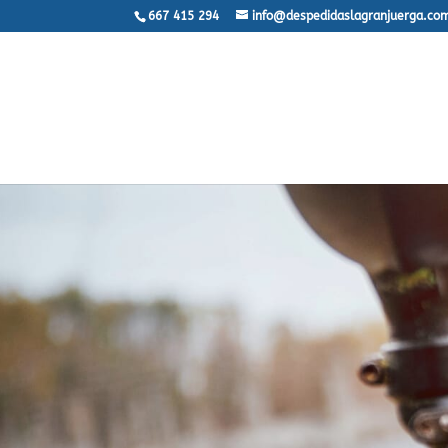
667 415 294
info@despedidaslagranjuerga.co