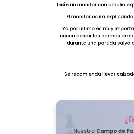
León
un monitor con amplia expe
El monitor os irá explicand
Ya por último es muy import
nunca desoír las normas de s
durante una partida salvo q
Se recomienda llevar calza
¿D
Nuestro
Campo de Pai