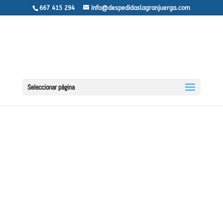
667 415 294
info@despedidaslagranjuerga.com
Seleccionar página
¿ES ASTURIAS
EL MEJOR
LUGAR PARA