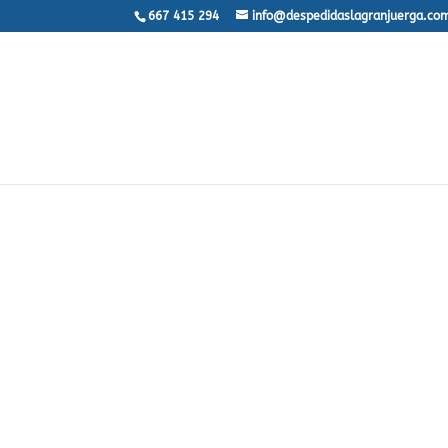
667 415 294
info@despedidaslagranjuerga.co
GRANDES I
S