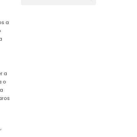
u
os a
o
a
r a
a o
da
aros
,