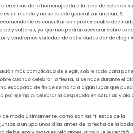
preferencias de la homenajeada a la hora de celebrar s
a es un mundo y no se puede generalizar un plan. Si
 recomendable es consultar con profesionales dedicad
eros y solteras, ya que nos podrán asesorar sobre tod
ctor y tendremos variedad de actividades donde elegir l
nización más complicada de elegir, sobre todo para pone
re cuando celebrar la fiesta, si se hace durante el dí
ar una escapada de fin de semana a algún lugar que pue
mo por ejemplo, celebrar la despedida en Asturias y aloj
 de moda últimamente, como son las “Fiestas de la
 juntas a un Spa unos días antes de la fecha de la boda
to de belleza y masajes relajantes, algo que le vendrá