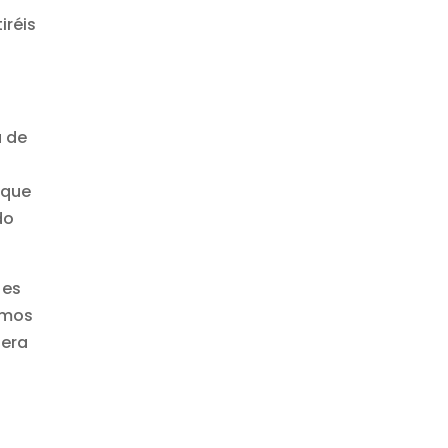
iréis
a de
a
 que
do
 es
emos
tera