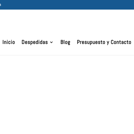
m
Inicio
Despedidas
Blog
Presupuesto y Contacto
DEAS PARA UNA DE
OLTERA INOLVIDAB