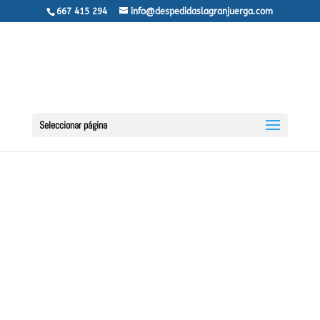
667 415 294
info@despedidaslagranjuerga.com
Seleccionar página
PREPARAR UNA
DESPEDIDA DE
SOLTERA EN