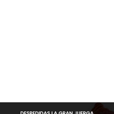
¿Estás organizando una despedida de
soltera y buscas ideas de disfraces
originales y divertidos? ¿Quieres
asegurarte de que todas las invitadas
disfruten al máximo y tengan una
noche inolvidable?...
DESPEDIDAS LA GRAN JUERGA