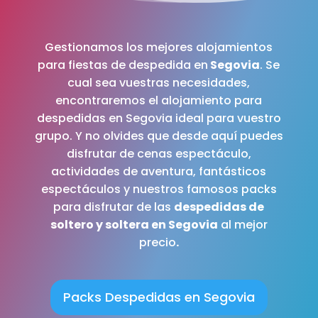
Gestionamos los mejores alojamientos
para fiestas de despedida en
Segovia
. Se
cual sea vuestras necesidades,
encontraremos el alojamiento para
despedidas en Segovia ideal para vuestro
grupo. Y no olvides que desde aquí puedes
disfrutar de cenas espectáculo,
actividades de aventura, fantásticos
espectáculos y nuestros famosos packs
para disfrutar de las
despedidas de
soltero y soltera en Segovia
al mejor
precio
.
Packs Despedidas en Segovia